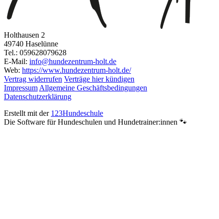
Holthausen 2
49740 Haselünne
Tel.: 059628079628
E-Mail:
info@hundezentrum-holt.de
Web:
https://www.hundezentrum-holt.de/
Vertrag widerrufen
Verträge hier kündigen
Impressum
Allgemeine Geschäftsbedingungen
Datenschutzerklärung
Erstellt mit der
123Hundeschule
Die Software für Hundeschulen und Hundetrainer:innen 🐾