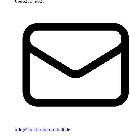
059628079628
Email
info@hundezentrum-holt.de